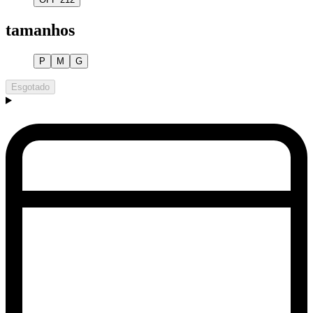
tamanhos
P
M
G
Esgotado